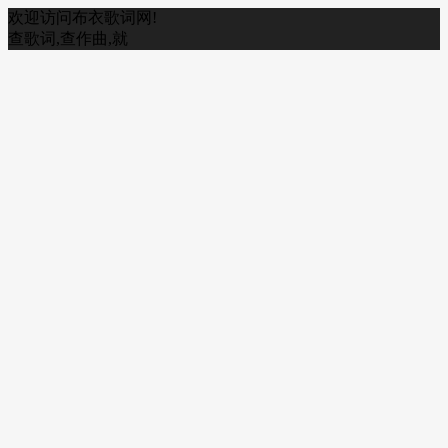
欢迎访问布衣歌词网!
查歌词,查作曲,就